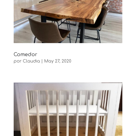
Comedor
por
Claudia
|
May 27, 2020